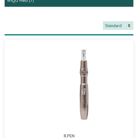
WIQO Med
(7)
R.PEN