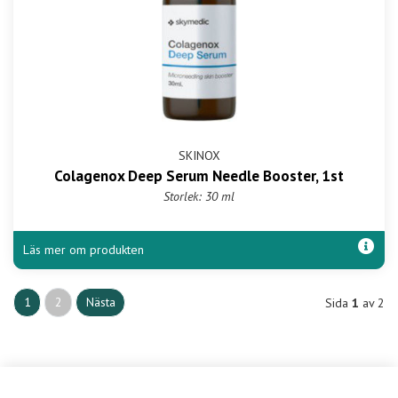
SKINOX
Colagenox Deep Serum Needle Booster, 1st
Storlek: 30 ml
Läs mer om produkten
1
2
Nästa
Sida
1
av 2