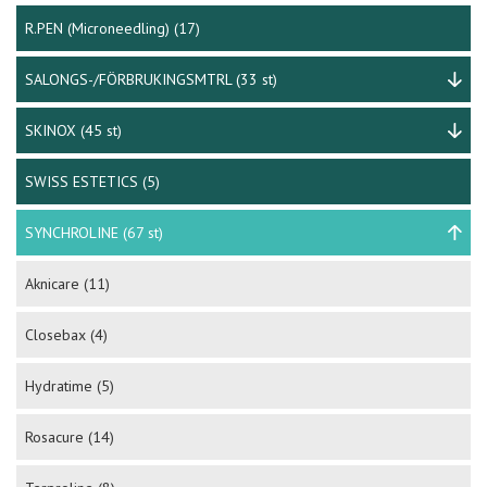
R.PEN (Microneedling)
(17)
SALONGS-/FÖRBRUKINGSMTRL
(33 st)
SKINOX
(45 st)
SWISS ESTETICS
(5)
SYNCHROLINE
(67 st)
Aknicare
(11)
Closebax
(4)
Hydratime
(5)
Rosacure
(14)