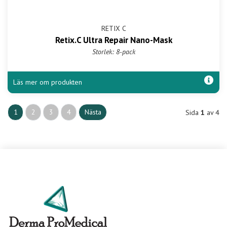
RETIX C
Retix.C Ultra Repair Nano-Mask
Storlek: 8-pack
Läs mer om produkten
1
2
3
4
Nästa
Sida
1
av 4