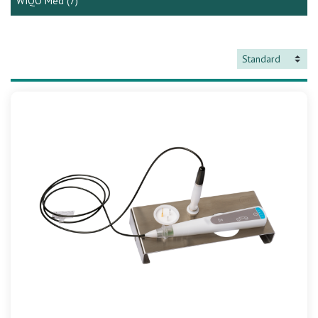
WIQO Med
(7)