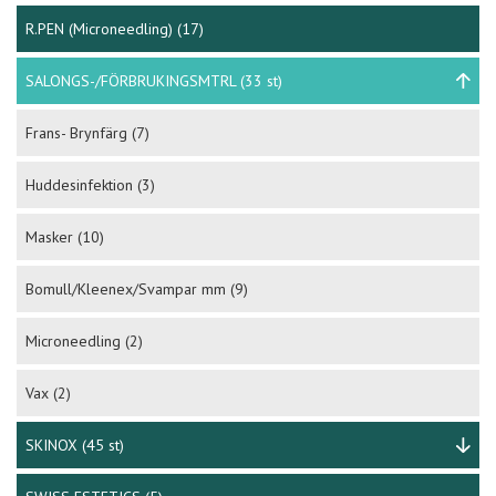
R.PEN (Microneedling)
(17)
SALONGS-/FÖRBRUKINGSMTRL
(33 st)
Frans- Brynfärg
(7)
Huddesinfektion
(3)
Masker
(10)
Bomull/Kleenex/Svampar mm
(9)
Microneedling
(2)
Vax
(2)
SKINOX
(45 st)