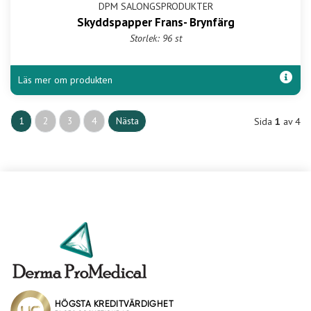
DPM SALONGSPRODUKTER
Skyddspapper Frans- Brynfärg
Storlek: 96 st
Läs mer om produkten
1
2
3
4
Nästa
Sida
1
av 4