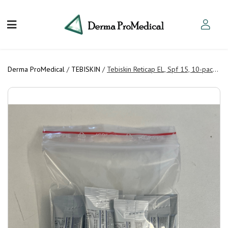
Derma ProMedical
/
TEBISKIN
/
Tebiskin Reticap EL, Spf 15, 10-pack, 2 ml Sample