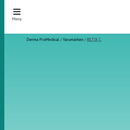
Meny
Derma ProMedical
/
Varumärken
/
RETIX C