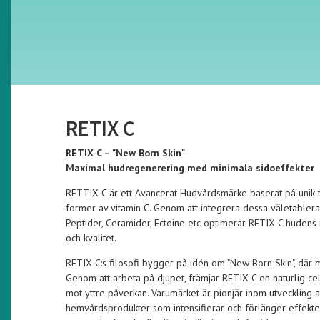
RETIX C
RETIX C – "New Born Skin"
Maximal hudregenerering med minimala sidoeffekter
RETTIX C är ett Avancerat Hudvårdsmärke baserat på unik tek
former av vitamin C. Genom att integrera dessa väletablera
Peptider, Ceramider, Ectoine etc optimerar RETIX C hudens n
och kvalitet.
RETIX C:s filosofi bygger på idén om "New Born Skin", där 
Genom att arbeta på djupet, främjar RETIX C en naturlig ce
mot yttre påverkan. Varumärket är pionjär inom utvecklin
hemvårdsprodukter som intensifierar och förlänger effekte