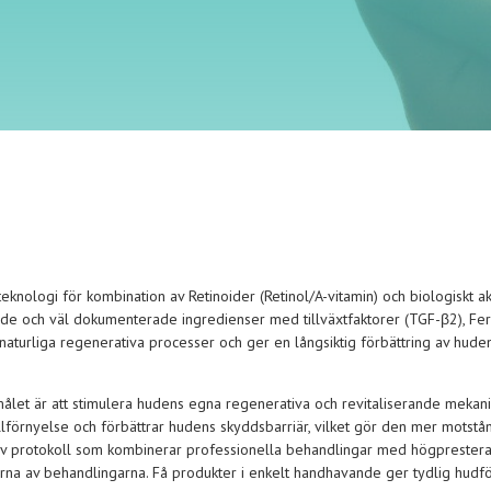
nologi för kombination av Retinoider (Retinol/A-vitamin) och biologiskt ak
de och väl dokumenterade ingredienser med tillväxtfaktorer (TGF-β2), Feru
aturliga regenerativa processer och ger en långsiktig förbättring av huden
målet är att stimulera hudens egna regenerativa och revitaliserande mekan
llförnyelse och förbättrar hudens skyddsbarriär, vilket gör den mer motstån
g av protokoll som kombinerar professionella behandlingar med högprester
rna av behandlingarna. Få produkter i enkelt handhavande ger tydlig hudfö