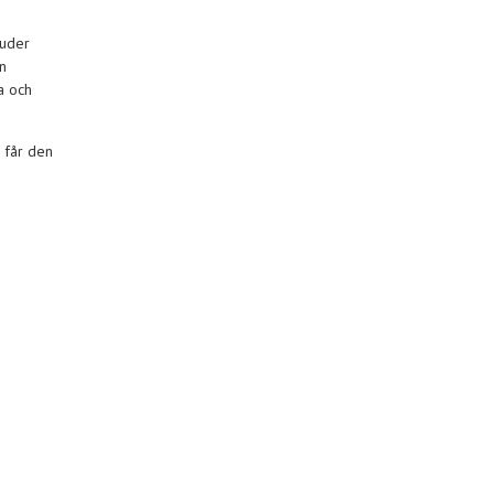
juder
n
a och
 får den