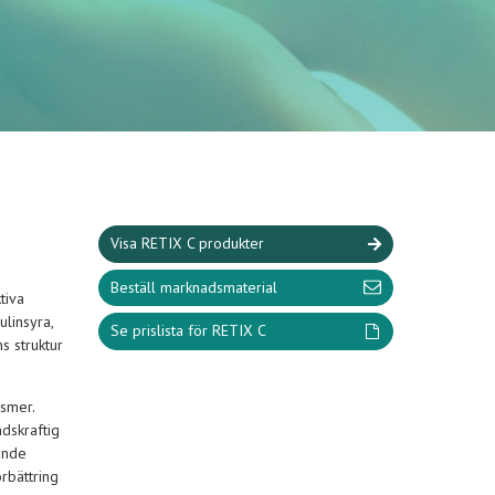
Visa RETIX C produkter
Beställ marknadsmaterial
tiva
linsyra,
Se prislista för RETIX C
s struktur
ismer.
dskraftig
ande
rbättring