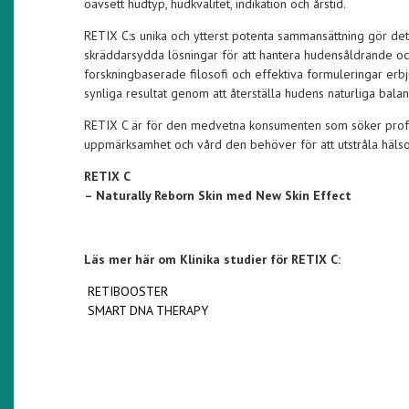
oavsett hudtyp, hudkvalitet, indikation och årstid.
RETIX C:s unika och ytterst potenta sammansättning gör det
skräddarsydda lösningar för att hantera hudensåldrande oc
forskningbaserade filosofi och effektiva formuleringar erb
synliga resultat genom att återställa hudens naturliga balan
RETIX C är för den medvetna konsumenten som söker profes
uppmärksamhet och vård den behöver för att utstråla hälsos
RETIX C
– Naturally Reborn Skin med New Skin Effect
Läs mer här om Klinika studier för RETIX C:
RETIBOOSTER
SMART DNA THERAPY