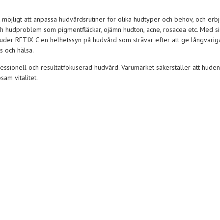
 möjligt att anpassa hudvårdsrutiner för olika hudtyper och behov, och erb
h hudproblem som pigmentfläckar, ojämn hudton, acne, rosacea etc. Med si
juder RETIX C en helhetssyn på hudvård som strävar efter att ge långvarig
s och hälsa.
sionell och resultatfokuserad hudvård. Varumärket säkerställer att huden
am vitalitet.